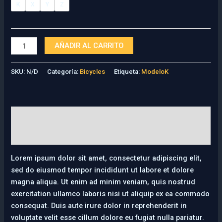
K
X
Y
Z
AÑADIR AL CARRITO
SKU:
N/D
Categoría:
Bicycles
Etiqueta:
ModeloK
Descripción
Información adicional
Lorem ipsum dolor sit amet, consectetur adipiscing elit,
sed do eiusmod tempor incididunt ut labore et dolore
magna aliqua. Ut enim ad minim veniam, quis nostrud
exercitation ullamco laboris nisi ut aliquip ex ea commodo
consequat. Duis aute irure dolor in reprehenderit in
voluptate velit esse cillum dolore eu fugiat nulla pariatur.